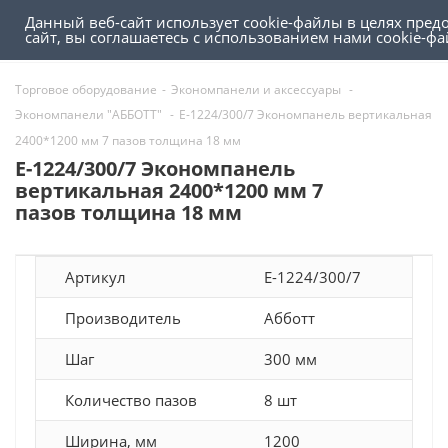
Данный веб-сайт использует cookie-файлы в целях пре
0
0
сайт, вы соглашаетесь с использованием нами cookie-
Торговое оборудование
-
Экономпанели и аксессуары
-
Экономпанели "АББОТТ"
-
E-1224/300/7 Экономпанель вертикальная
2400*1200 мм 7 пазов толщина 18 мм
E-1224/300/7 Экономпанель
вертикальная 2400*1200 мм 7
пазов толщина 18 мм
Артикул
E-1224/300/7
Производитель
Абботт
Шаг
300 мм
Количество пазов
8 шт
Ширина, мм
1200