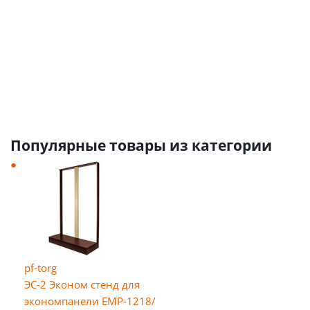
от
2 150
от
1 340 руб.
руб.
от
3 680
Популярные товары из категории
pf-torg
ЭС-2 Эконом стенд для
экономпанели EMP-1218/