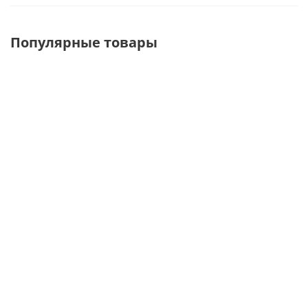
Популярные товары
Отрада-2
STA-02(ВН-90)
BJ-P1200
Вешалка
Вешало для
Перекладина
напольная
одежды (под
дистанционная
с двумя
стекло)
прямоугольная
полками
напольное
П-обр. для
для обуви
двойное из
вешал