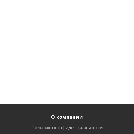
из ЛДСП
квадратной
BJ062/BJ047
трубы
L=1178х250 мм
1400х1200х500
1 358
6 426
руб.
/
руб.
/
шт
шт
1 197
5 570
руб.
/
от
2 260
руб.
/
шт
руб.
шт
О компании
Политика конфиденциальности