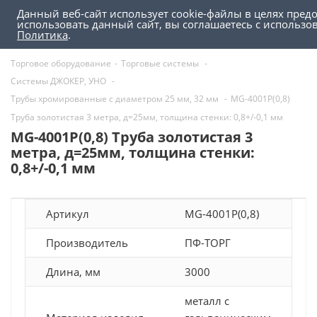
Данный веб-сайт использует cookie-файлы в целях пред
0
0
использовать данный сайт, вы соглашаетесь с использ
Политика
.
Торговое оборудование
-
Торговые системы
-
Системы ДЖОКЕР, УНО
-
Трубы хромированные с диаметром 25 мм, 32 мм
-
MG-4001Р(0,8)
Труба золотистая 3 метра, д=25мм, толщина стенки: 0,8+/-0,1 мм
MG-4001Р(0,8) Труба золотистая 3
метра, д=25мм, толщина стенки:
0,8+/-0,1 мм
Артикул
MG-4001Р(0,8)
Производитель
ПФ-ТОРГ
Длина, мм
3000
металл с