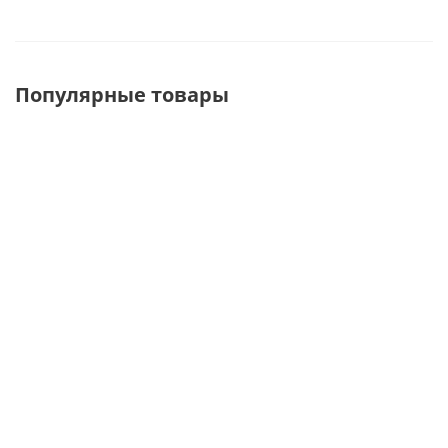
Популярные товары
MB-2242C
КСБ-9034
MB-SL007BS
Соединяющая
Корзина
Опора черная
прямоугольная
сетчатая
для стойки Bazic
перекладина-
900*340
одинарная