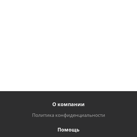
стяжка черная
мм для
40*20*1,5*420мм
L=1190 мм для
систем
систем Bazic,
Canalina,
Roto
Bazic
от
1
705
от
555 руб.
руб.
от
470 руб.
О компании
Политика конфиденциальности
Помощь