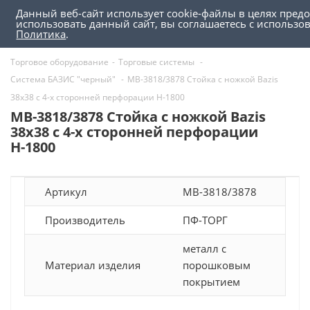
Данный веб-сайт использует cookie-файлы в целях пред
0
0
использовать данный сайт, вы соглашаетесь с использ
Политика
.
Торговое оборудование
-
Торговые системы
-
Система БАЗИС "черный"
-
MB-3818/3878 Стойка с ножкой Bazis
38х38 с 4-х сторонней перфорации Н-1800
MB-3818/3878 Стойка с ножкой Bazis
38х38 с 4-х сторонней перфорации
Н-1800
Артикул
MB-3818/3878
Производитель
ПФ-ТОРГ
металл с
Материал изделия
порошковым
покрытием